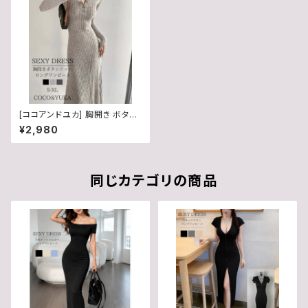
[ココアンドユカ] 胸開き ボタン
セクシー ニット ロング ワンピー
¥2,980
ス タイト 長袖 Aライン レディー
ス リブニット シンプル カジュア
ル B0FXLTBS6G
同じカテゴリの商品