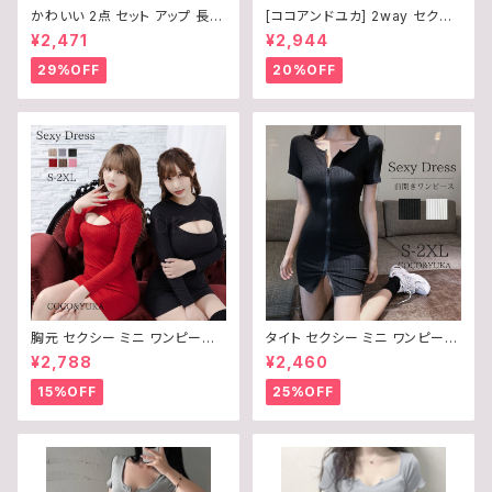
かわいい 2点 セット アップ 長袖
[ココアンドユカ] 2way セクシ
カーディガン タイト ミニ ワンピ
ー ロング ワンピース 2点 上下
¥2,471
¥2,944
ース フレア スカート キャミソー
セット オフショルダー 長袖 トッ
ル ワンピ セクシー ルームウェア
プス ロング スカート ボディコン
29%OFF
20%OFF
/ COCO&YUKA / 黒 / 白 / 灰 /
サロペット ロング丈 リブ ニット
ブラック / ホワイト / グレー / M
きれいめ 上品 デート 普段着 春
/ B09WZZPH8W
秋 レディース B0F245H7NZ
胸元 セクシー ミニ ワンピース
タイト セクシー ミニ ワンピース
タイト 胸 あき 開き ニット 長袖
胸元 ジップ 半袖 レディース 前
¥2,788
¥2,460
ボディコン / COCO&YUKA /
開き / COCO&YUKA / 黒 / 白
赤 / 黒 / 灰 / 薄茶 / 桃 / 茶 / レ
/ ブラック / ホワイト / S / M / L
15%OFF
25%OFF
ッド / ブラック / グレー / ベージ
/ B09679Z598
ュ / ピンク / ブラウン / 選べる
6Color / S / Ｍ / L / B0CL9X
23G6