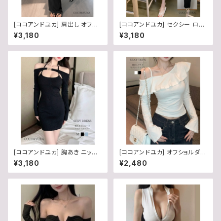
[ココアンドユカ] 肩出し オフシ
[ココアンドユカ] セクシー ロン
ョルダー セクシー ロング タイト
グ ワンピース タイト Vネック 半
¥3,180
¥3,180
マキシ ワンピース 半袖 ボディ
袖 胸あき カジュアル スリット
コン 夏 レディース
[ココアンドユカ] 胸あき ニット
[ココアンドユカ] オフショルダー
オフショルダー セクシー タイト
かわいい フリル 肩出し トップス
¥3,180
¥2,480
ミニ ワンピース 長袖 肩出し リ
レディース 長袖 タイト カットソ
ボン アームウォーマー セット セ
ー スリット 袖 春 夏 秋 白 B0H
ットアップ ミニワンピ レディース
3KN45LN
B0GMV6WWQM