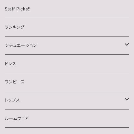
チロル(chiroru)さん
Staff Picks!!
らいむたそさん
ランキング
シチュエーション
キャバクラ
ドレス
クラブ・ラウンジ
ワンピース
スナック
トップス
デート・同伴・アフター
半袖
ルームウェア