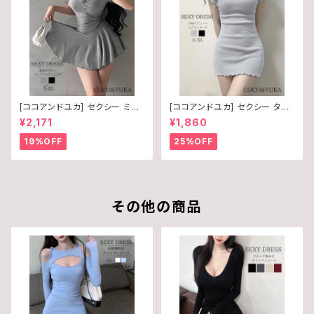
[ココアンドユカ] セクシー ミニ
[ココアンドユカ] セクシー タイ
ワンピース フレア 胸元 ボタン
ト Vネック 半袖 ミニ ワンピース
¥2,171
¥1,860
半袖 谷間 レディース リブ ニッ
リブ ニット フリル シンプル ボデ
ト 前開き シンプル かわいい ミ
ィコン オフショルダー 胸元 ミニ
19%OFF
25%OFF
ニワンピ 夏 B0FDFKWDVQ
ワンピ レディース B0F6Y3TQ
B9
その他の商品