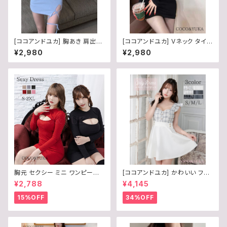
[ココアンドユカ] 胸あき 肩出し
[ココアンドユカ] Vネック タイト
オフショルダー タイト セクシー
ワンピース ミニ セクシー リブニ
¥2,980
¥2,980
ミニ ワンピース 胸開き 長袖 レ
ット 胸あき 谷間 強調 オフショ
ディース ミニワンピ リボン ボデ
ルダー ミニワンピ 長袖 ボディ
ィコン タイトワンピース B0G2R
ーライン レディース B0DT8PV
3XJXQ
8W6
胸元 セクシー ミニ ワンピース
[ココアンドユカ] かわいい フリ
タイト 胸 あき 開き ニット 長袖
ル ミニ ワンピース ツイード フ
¥2,788
¥4,145
ボディコン / COCO&YUKA /
レア スカート タイト オフショル
赤 / 黒 / 灰 / 薄茶 / 桃 / 茶 / レ
ダー セクシー ワンピ キャバドレ
15%OFF
34%OFF
ッド / ブラック / グレー / ベージ
ス キャバ 嬢 ドレス パーティ 半
ュ / ピンク / ブラウン / 選べる
袖 パット 付き フェミニン ロリー
6Color / S / Ｍ / L / B0CL9X
タ 風 レディース ホワイト ブラッ
23G6
ク グレー 白 黒 灰 S M L B0D