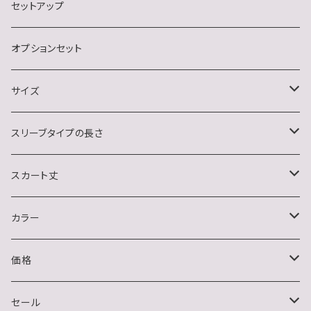
ナイトクラブ
長袖
セットアップ
結婚式・二次会・フォーマル
ノースリーブ
オプションセット
イベント(クリスマス・ハロウィン)
サイズ
おうちデート
S
スリーブタイプの長さ
M
ノースリーブ
スカート丈
L
半袖
ミニ
カラー
XL
長袖
ミディアム
ブラック系
価格
2XL
ハーフスリーブ
ロング
ホワイト系
〜1500円
セール