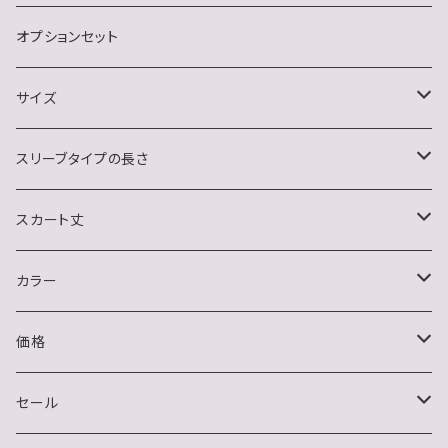
結婚式・二次会・フォーマル
ノースリーブ
オプションセット
イベント(クリスマス・ハロウィン)
サイズ
おうちデート
S
スリーブタイプの長さ
M
ノースリーブ
スカート丈
L
半袖
ミニ
カラー
XL
長袖
ミディアム
ブラック系
価格
2XL
ハーフスリーブ
ロング
ホワイト系
〜1500円
セール