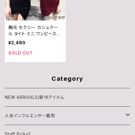
胸元 セクシー カシュクー
ル タイト ミニ ワンピース
キャミソール レディース 大
¥2,480
胆 おしゃれ 下着 ランジェリ
ー / ココアンドユカ / 赤 /
SOLD OUT
黒 / レッド / ブラック / M /
B07XPTLZNF
Category
NEW ARRIVALS/新作アイテム
人気インフルエンサー着用
チロル(chiroru)さん
Staff Picks!!