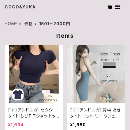
COCO&YUKA
HOME
価格
1501〜2000円
Items
[ココアンドユカ] セクシー
[ココアンドユカ] 背中 あき
タイト ちびT Tシャツ トップ
タイト ニット ミニ ワンピー
ス クロップド丈 半袖 無地
ス シンプル キャミソール ワ
¥1,664
¥1,980
ピタT カットソー 着やせ へ
ンピ セクシー レディース B