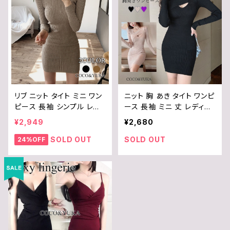
リブ ニット タイト ミニ ワン
ニット 胸 あき タイト ワンピ
ピース 長袖 シンプル レデ
ース 長袖 ミニ 丈 レディー
ィース おしゃれ ルームウェ
ス / COCO&YUKA / 紫 /
¥2,949
¥2,680
ア かわいい セクシー / CO
薄茶 / ブラック / M / B08
CO&YUKA / 黒 / ベージュ
QN5JRGZ
SOLD OUT
SOLD OUT
24%OFF
/ M / B08MVFJ4K1