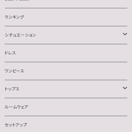
らいむたそさん
ランキング
シチュエーション
キャバクラ
ドレス
クラブ・ラウンジ
ワンピース
スナック
トップス
デート・同伴・アフター
半袖
ルームウェア
ナイトクラブ
長袖
セットアップ