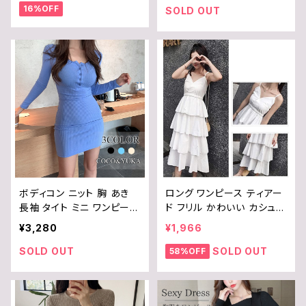
16%OFF
そ出し かわいい レディース
0D5H2Y251
SOLD OUT
カジュアル ショート丈 B0F
7X1NFDQ
ボディコン ニット 胸 あき
ロング ワンピース ティアー
長袖 タイト ミニ ワンピース
ド フリル かわいい カシュク
セクシー レディース / COC
ール キャミ ワンピ 胸元 セ
¥3,280
¥1,966
O&YUKA / 青 / 黒 / 薄茶 /
クシー Aライン スカート オ
ブルー / ブラック / ベージ
ールインワン レディース B0
SOLD OUT
SOLD OUT
58%OFF
ュ / M / B08J6LS394
7T6LKSLK