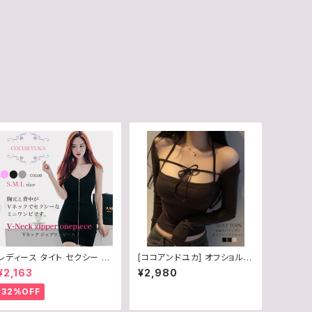
レディース タイト セクシー ミ
[ココアンドユカ] オフショルダ
ニ ワンピース 胸元 ジップ ノ
ー セクシー 長袖 トップス レ
¥2,163
¥2,980
ースリーブ / COCO&YUKA
ディース 2点セット ショート丈
/ ブラック / グレー / 黒 / 灰 /
カーディガン 紐付き キャミソ
32%OFF
S / M / L / B06ZZW1P58
ール ノースリーブ ベアトップ
風 タイト カジュアル デート B