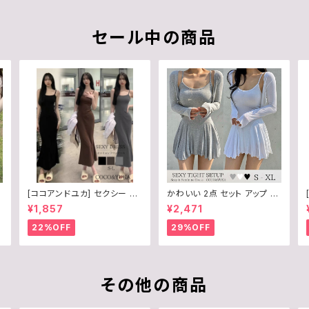
セール中の商品
[ココアンドユカ] セクシー ロ
かわいい 2点 セット アップ 長
ネ
ング ワンピース キャミワンピ
袖 カーディガン タイト ミニ ワ
¥1,857
¥2,471
ース タイト マーメイドライン
ンピース フレア スカート キャ
Aライン 美シルエット キャミソ
ミソール ワンピ セクシー ルー
22%OFF
29%OFF
ール 夏 ワンピ レディース B0
ムウェア / COCO&YUKA /
F8MKRDGV
黒 / 白 / 灰 / ブラック / ホワ
イト / グレー / M / B09WZZ
PH8W
その他の商品