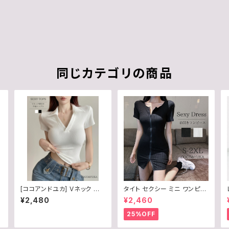
同じカテゴリの商品
[ココアンドユカ] Vネック 半
タイト セクシー ミニ ワンピー
袖 トップス カットソー スリム
ス 胸元 ジップ 半袖 レディー
¥2,480
¥2,460
タイト リブニット 襟付き きれ
ス 前開き / COCO&YUKA /
いめ カジュアル Tシャツ レデ
黒 / 白 / ブラック / ホワイト /
25%OFF
レ
ィース 春 夏 シンプル 無地 B
S / M / L / B09679Z598
0GXCPW2NL