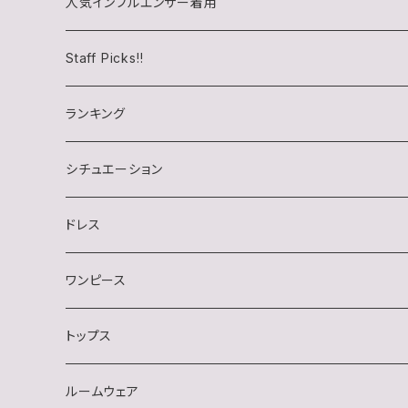
人気インフルエンサー着用
チロル(chiroru)さん
Staff Picks!!
らいむたそさん
ランキング
シチュエーション
キャバクラ
ドレス
クラブ・ラウンジ
ワンピース
スナック
トップス
デート・同伴・アフター
半袖
ルームウェア