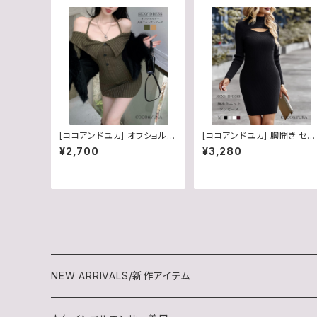
[ココアンドユカ] オフショルダ
[ココアンドユカ] 胸開き セク
ー タイト リブ ニット セクシー
シー ニット ミニ ワンピース 
¥2,700
¥3,280
ミニ ワンピース 肩出し 長袖
イト 胸 空き あき ハイネック
レディース ミニワンピ カジュ
長袖 ボディコン レディース 
アル 秋 冬 膝上 ロング スリー
ニワンピ B0G2BBRXNX
ブ 可愛い B0FWJSXJHJ
NEW ARRIVALS/新作アイテム