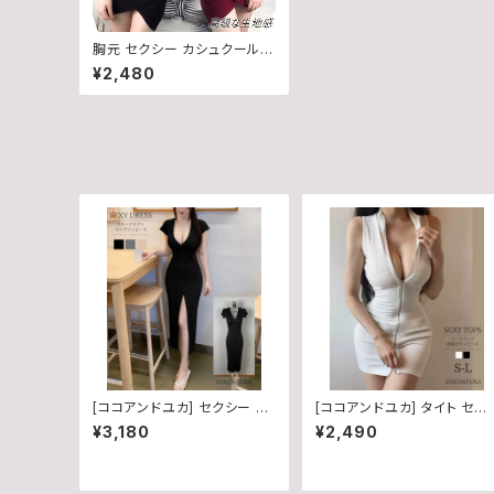
胸元 セクシー カシュクール
タイト ミニ ワンピース キャミ
¥2,480
ソール レディース 大胆 おしゃ
れ 下着 ランジェリー / ココア
ンドユカ / 赤 / 黒 / レッド /
ブラック / M / B07XPTLZN
F
[ココアンドユカ] セクシー ロ
[ココアンドユカ] タイト セク
ング ワンピース タイト Vネッ
シー ミニ ワンピース 前開き
¥3,180
¥2,490
ク 半袖 胸あき カジュアル ス
ジップ ノースリーブ ミニワン
リット
ピ ハイネック Vネック 胸元
チャック かわいい 夏 白 黒 
ディース B0H3KYBX3L