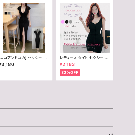
[ココアンドユカ] セクシー ロ
レディース タイト セクシー ミ
ング ワンピース タイト Vネッ
ニ ワンピース 胸元 ジップ ノ
¥3,180
¥2,163
ク 半袖 胸あき カジュアル ス
ースリーブ / COCO&YUKA
リット
/ ブラック / グレー / 黒 / 灰 /
32%OFF
S / M / L / B06ZZW1P58