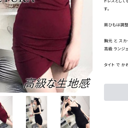
ドレスとして
す。
肩ひもは調整
胸元 と スカ
高級 ランジ
タイト で かわ