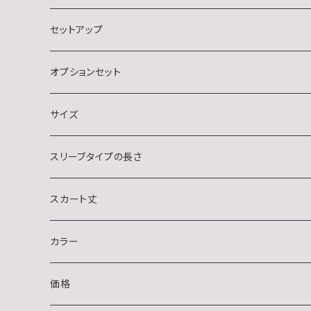
ナイトクラブ
長袖
セットアップ
結婚式・二次会・フォーマル
ノースリーブ
オプションセット
イベント(クリスマス・ハロウィン)
サイズ
おうちデート
S
スリーブタイプの長さ
M
ノースリーブ
スカート丈
L
半袖
ミニ
カラー
XL
長袖
ミディアム
ブラック系
価格