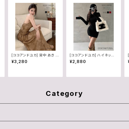
[ココアンドユカ] 背中 あき セ
[ココアンドユカ] ハイネック
タ
クシー ロング マキシ ワンピ
タイト リブニット ミニ ワンピ
¥3,280
¥2,880
ース レディース Vネック Aラ
ース 長袖 セクシー サムホー
ミ
イン キャミワンピ バックオー
ル ミニワンピ タイトワンピー
プン タイト リゾート ワンピ 夏
ス レディース B0G33B9DS
B0H3L3GFTB
4
Category