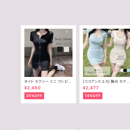
タイト セクシー ミニ ワンピー
[ココアンドユカ] 胸元 セクシ
ス 胸元 ジップ 半袖 レディー
ー タイト ミニ ワンピース V
¥2,460
¥2,477
ス 前開き / COCO&YUKA /
ック Uネック リブ ニット 半袖
黒 / 白 / ブラック / ホワイト /
シンプル ミニワンピ 胸 開き
25%OFF
14%OFF
S / M / L / B09679Z598
レディース B0DBG1P9W3