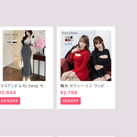
0FTV4K41B
[ココアンドユカ] 2way セク
胸元 セクシー ミニ ワンピー
シー ロング ワンピース 2点
ス タイト 胸 あき 開き ニット
¥2,944
¥2,788
上下 セット オフショルダー 長
長袖 ボディコン / COCO&Y
袖 トップス ロング スカート
UKA / 赤 / 黒 / 灰 / 薄茶 /
20%OFF
15%OFF
ボディコン サロペット ロング
桃 / 茶 / レッド / ブラック / グ
丈 リブ ニット きれいめ 上品
レー / ベージュ / ピンク / ブ
デート 普段着 春 秋 レディー
ラウン / 選べる 6Color / S /
ス B0F245H7NZ
Ｍ / L / B0CL9X23G6