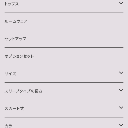
スナック
トップス
デート・同伴・アフター
半袖
ルームウェア
ナイトクラブ
長袖
セットアップ
結婚式・二次会・フォーマル
ノースリーブ
オプションセット
イベント(クリスマス・ハロウィン)
サイズ
おうちデート
S
スリーブタイプの長さ
M
ノースリーブ
スカート丈
L
半袖
ミニ
カラー