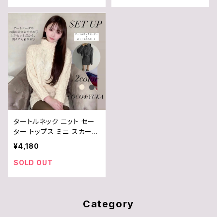
/ COCO&YUKA / 白 / ホワ
白 / ホワイト × ピンクベー
イト / S / M / L / XL / B0
ジュ / S / M / L / XL / B0
7VMPKWWZ
8DJ2P1JM
タートルネック ニット セー
ター トップス ミニ スカート
タイト 長袖 上下 セット ア
¥4,180
ップ レディース / COCO&Y
UKA / 灰 / 白 / グレー / ホ
SOLD OUT
ワイト / M / B09L43Y8BP
Category