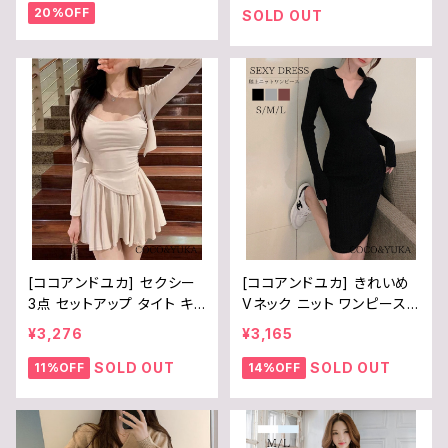
20%OFF
カート ボディコン サロペッ
ース へそ出し ゆったり ア
SOLD OUT
ト ロング丈 リブ ニット きれ
ウター 羽織り カーディガン
いめ 上品 デート 普段着 春
胸開き シンプル カジュアル
秋 レディース B0F245H7
秋 冬 B0FTSJZHFP
NZ
[ココアンドユカ] セクシー
[ココアンドユカ] きれいめ
3点 セットアップ タイト キャ
Vネック ニット ワンピース
ミソール トップス 長袖 前
長袖 膝丈 タイト セクシー
¥3,276
¥3,165
開き カーディガン フレア ミ
リブニット ワンピ シンプル
ニ スカート パンツ キュロッ
襟 付き ミニワンピ 膝上 丈
SOLD OUT
SOLD OUT
11%OFF
14%OFF
ト 上下 セット アップ レディ
ミディアム レディース B0D
ース B0FFRTS7NF
M5GZXF1