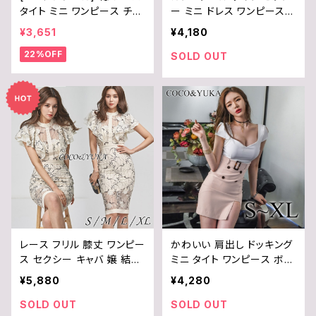
タイト ミニ ワンピース チャ
ー ミニ ドレス ワンピース
イナドレス 花柄 キャバ ドレ
キャバ 嬢 パーティ キャバク
¥3,651
¥4,180
ス ノースリーブ ミニワンピ
ラ Vネック 七分袖 千鳥 格
22%OFF
ボディコン パーティー レデ
子 チェック スリット スカー
SOLD OUT
ィース ミニワンピ ブラック
ト フォーマル レディース B
グレー 黒 白 S M L B0D41
0CJR2253L
LT5BJ
レース フリル 膝丈 ワンピー
かわいい 肩出し ドッキング
ス セクシー キャバ 嬢 結婚
ミニ タイト ワンピース ボデ
式 パーティ ドレス ミニ フォ
ィコン 半袖 セクシー ワンピ
¥5,880
¥4,280
ーマル 花柄 刺繍 半袖 シ
キャバ 嬢 ドレス スリット ス
ースルー タイト レディース
カート / COCO&YUKA /
SOLD OUT
SOLD OUT