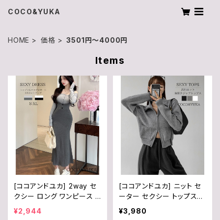
COCO&YUKA
HOME
価格
3501円〜4000円
Items
[ココアンドユカ] 2way セ
[ココアンドユカ] ニット セ
クシー ロング ワンピース 2
ーター セクシー トップス
点 上下 セット オフショルダ
長袖 前開き フロントジップ
¥2,944
¥3,980
ー 長袖 トップス ロング ス
ハイネック Vネック レディ