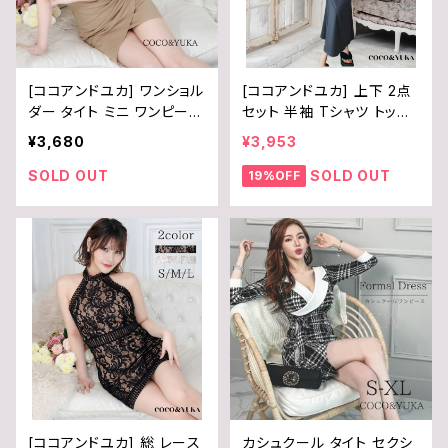
[ココアンドユカ] ワンショル
[ココアンドユカ] 上下 2点
ダー タイト ミニ ワンピース
セット 半袖 Tシャツ トップ
セクシー キャバ 嬢 ドレス
ス ＋ ロング 丈 スカート 胸
¥3,680
¥3,953
カシュクール スリット スカ
元 開き オフショルダー セク
ート ノースリーブ ベアトッ
シー かわいい T シャツ マ
SOLD OUT
SOLD OUT
19%OFF
プ ハイウエスト ボディコン
キシ セットアップ ウエスト
ミニワンピ キャバクラ 胸 パ
ごむ カジュアル レディース
ット 付き レディース B0D4
ブラック グレー 黒 灰 S M
7FJ94B
L B0D3YG5HXK
[ココアンドユカ] 総 レース
カシュクール タイト セクシ