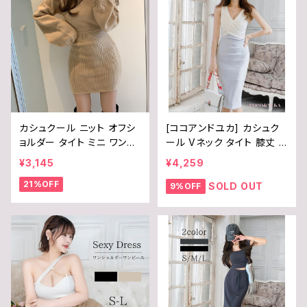
カシュクール ニット オフシ
[ココアンドユカ] カシュク
ョルダー タイト ミニ ワンピ
ール Vネック タイト 膝丈 ワ
ース 胸元 セクシー 長袖 ワ
ンピース ロング 丈 セクシ
¥3,145
¥4,259
ンピ レディース / COCO&Y
ー スリット ノースリーブ キ
21%OFF
UKA / アイボリー ブラック
ャバ 嬢 ドレス バイカラー
SOLD OUT
9%OFF
ベージュ グレー / B0BNQ
ボディコン パーティー レデ
MM4R7
ィース B0D47CNFV4