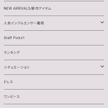
NEW ARRIVALS/新作アイテム
人気インフルエンサー着用
チロル(chiroru)さん
Staff Picks!!
らいむたそさん
ランキング
シチュエーション
キャバクラ
ドレス
クラブ・ラウンジ
ワンピース