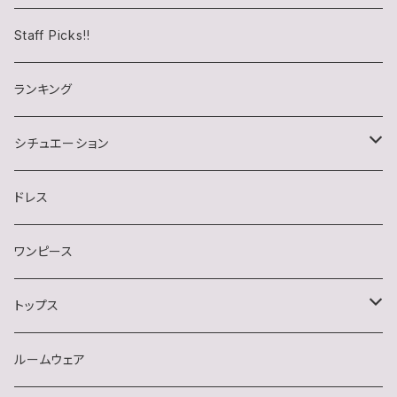
チロル(chiroru)さん
Staff Picks!!
らいむたそさん
ランキング
シチュエーション
キャバクラ
ドレス
クラブ・ラウンジ
ワンピース
スナック
トップス
デート・同伴・アフター
半袖
ルームウェア