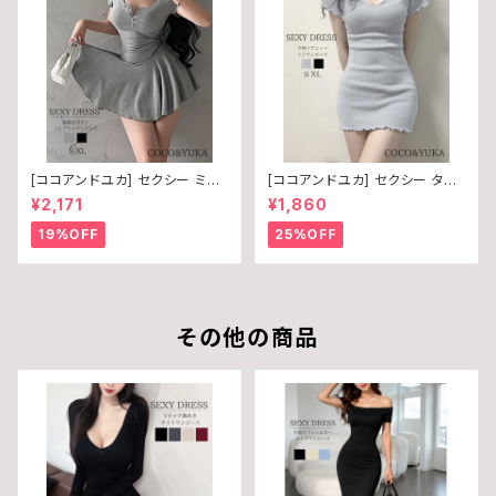
[ココアンドユカ] セクシー ミニ
[ココアンドユカ] セクシー タイ
ワンピース フレア 胸元 ボタン
ト Vネック 半袖 ミニ ワンピース
¥2,171
¥1,860
半袖 谷間 レディース リブ ニッ
リブ ニット フリル シンプル ボデ
ト 前開き シンプル かわいい ミ
ィコン オフショルダー 胸元 ミニ
19%OFF
25%OFF
ニワンピ 夏 B0FDFKWDVQ
ワンピ レディース B0F6Y3TQ
B9
その他の商品