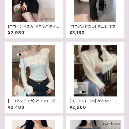
[ココアンドユカ] Vネック タイト
[ココアンドユカ] 肩出し オフシ
ワンピース ミニ セクシー リブニ
ョルダー セクシー ロング タイト
¥2,980
¥3,180
ット 胸あき 谷間 強調 オフショ
マキシ ワンピース 半袖 ボディ
ルダー ミニワンピ 長袖 ボディ
コン 夏 レディース
ーライン レディース B0DT8PV
8W6
[ココアンドユカ] オフショルダー
[ココアンドユカ] かわいい ニッ
かわいい フリル 肩出し トップス
ト トップス Vネック 胸元 カット
¥2,480
¥2,800
レディース 長袖 タイト カットソ
デザイン 長袖 セクシー フレア
ー スリット 袖 春 夏 秋 白 B0H
スリーブ レディース B0G322K
3KN45LN
MMC