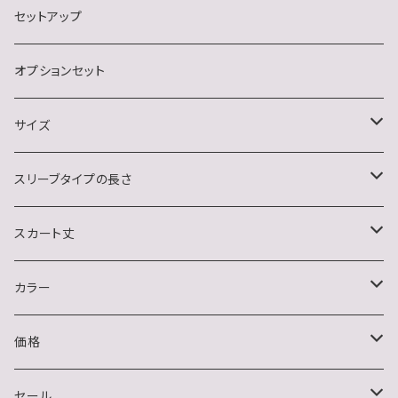
ナイトクラブ
長袖
セットアップ
結婚式・二次会・フォーマル
ノースリーブ
オプションセット
イベント(クリスマス・ハロウィン)
サイズ
おうちデート
S
スリーブタイプの長さ
M
ノースリーブ
スカート丈
L
半袖
ミニ
カラー
XL
長袖
ミディアム
ブラック系
価格
2XL
ハーフスリーブ
ロング
ホワイト系
〜1500円
セール