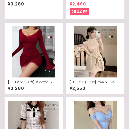
シー ロング マキシ ワンピース
胸元 ジップ 半袖 レディース 前
¥3,280
¥2,460
レディース Vネック Aライン キ
開き / COCO&YUKA / 黒 / 白
ャミワンピ バックオープン タイ
/ ブラック / ホワイト / S / M / L
25%OFF
ト リゾート ワンピ 夏 B0H3L3
/ B09679Z598
GFTB
[ココアンドユカ] Vネック レー
[ココアンドユカ] ホルターネッ
ス 胸 パット 付 ドレス ミニ ワン
ク Aライン チュニック ミニ ワン
¥3,280
¥2,550
ピース かわいい 長袖 キャバ タ
ピース トップス 肩出し セクシー
イト リボン ミニワンピ フレア ス
ミニワンピ ノ－スリーブ リボン
リーブ レディース B0G41SL77
レディース
5