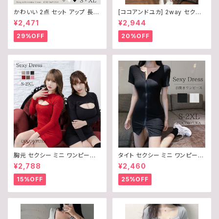
かわいい 2点 セット アップ 長袖
[ココアンドユカ] 2way セクシ
カーディガン タイト ミニ ワンピ
ー ロング ワンピース 2点 上下
¥2,471
¥2,944
ース フレア スカート キャミソー
セット オフショルダー 長袖 トッ
ル ワンピ セクシー ルームウェア
プス ロング スカート ボディコン
29%OFF
20%OFF
/ COCO&YUKA / 黒 / 白 / 灰 /
サロペット ロング丈 リブ ニット
ブラック / ホワイト / グレー / M
きれいめ 上品 デート 普段着 春
/ B09WZZPH8W
秋 レディース B0F245H7NZ
胸元 セクシー ミニ ワンピース
タイト セクシー ミニ ワンピース
タイト 胸 あき 開き ニット 長袖
胸元 ジップ 半袖 レディース 前
¥2,788
¥2,460
ボディコン / COCO&YUKA /
開き / COCO&YUKA / 黒 / 白
赤 / 黒 / 灰 / 薄茶 / 桃 / 茶 / レ
/ ブラック / ホワイト / S / M / L
15%OFF
25%OFF
ッド / ブラック / グレー / ベージ
/ B09679Z598
ュ / ピンク / ブラウン / 選べる
6Color / S / Ｍ / L / B0CL9X
23G6