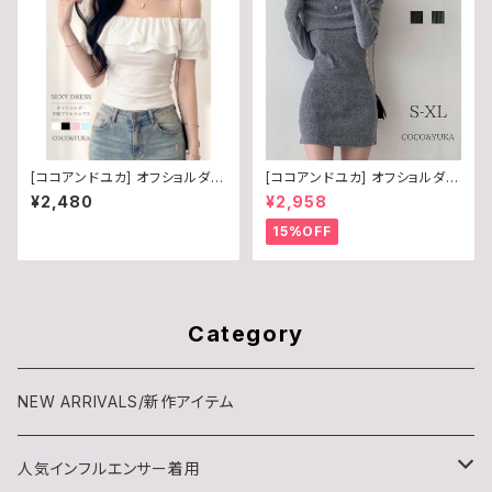
[ココアンドユカ] オフショルダー
[ココアンドユカ] オフショルダー
トップス レディース 半袖 フリル
ニット タイト ミニ ワンピース セ
¥2,480
¥2,958
タイト カットソー 肩出し セクシ
クシー チュニック ワンピ 長袖
ー かわいい フェミニン 春 夏 無
肩出し かわいい レディース ロ
15%OFF
地 B0GVCDFB8M
ング 肩紐 付き B0CL6M7KZD
Category
NEW ARRIVALS/新作アイテム
人気インフルエンサー着用