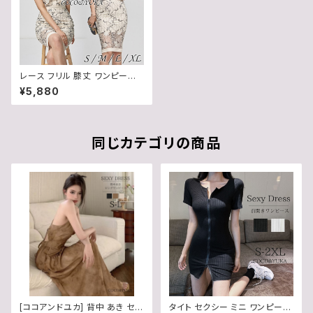
レース フリル 膝丈 ワンピース
セクシー キャバ 嬢 結婚式 パー
¥5,880
ティ ドレス ミニ フォーマル 花柄
刺繍 半袖 シースルー タイト レ
ディース / COCO&YUKA / 白 /
ホワイト / S / M / L / XL / B0
7VMPKWWZ
同じカテゴリの商品
[ココアンドユカ] 背中 あき セク
タイト セクシー ミニ ワンピース