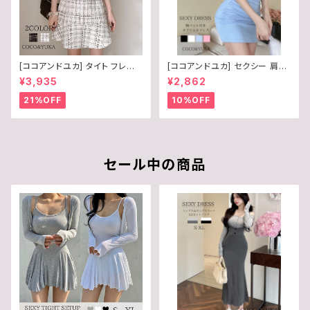
[ココアンドユカ] タイト フレア
[ココアンドユカ] セクシー 肩出
スカート ミニ ワンピース フェミ
し ミニ ワンピース タイトワンピ
¥3,935
¥2,862
ニン 襟 付き フリル ツイード 風
ース オフショルダー 半袖 キャバ
キャバ 嬢 ドレス エレガント 半
ドレス キャバ嬢 ドレス 透けデザ
21%OFF
10%OFF
袖 五分袖 かわいい フォーマル
イン 胸パット 胸パッド 付き 盛れ
レディース B0CKYTCVC9
る ストレッチ ミニワンピ レディ
ース S/M/L B0FKB6S9FQ
セール中の商品