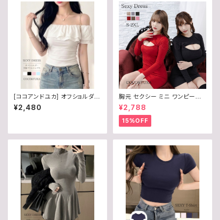
[ココアンドユカ] オフショルダー
胸元 セクシー ミニ ワンピース
トップス レディース 半袖 フリル
タイト 胸 あき 開き ニット 長袖
¥2,480
¥2,788
タイト カットソー 肩出し セクシ
ボディコン / COCO&YUKA /
ー かわいい フェミニン 春 夏 無
赤 / 黒 / 灰 / 薄茶 / 桃 / 茶 / レ
15%OFF
地 B0GVCDFB8M
ッド / ブラック / グレー / ベージ
ュ / ピンク / ブラウン / 選べる
6Color / S / Ｍ / L / B0CL9X
23G6