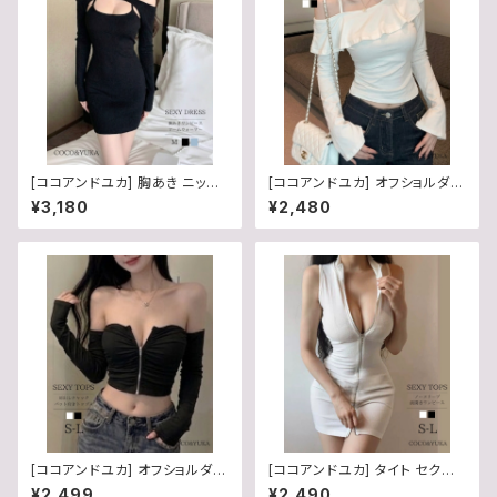
[ココアンドユカ] 胸あき ニット
[ココアンドユカ] オフショルダー
オフショルダー セクシー タイト
かわいい フリル 肩出し トップス
¥3,180
¥2,480
ミニ ワンピース 長袖 肩出し リ
レディース 長袖 タイト カットソ
ボン アームウォーマー セット セ
ー スリット 袖 春 夏 秋 白 B0H
ットアップ ミニワンピ レディース
3KN45LN
B0GMV6WWQM
[ココアンドユカ] オフショルダー
[ココアンドユカ] タイト セクシ
前開き チャック タイト 肩出し ノ
ー ミニ ワンピース 前開き ジッ
¥2,499
¥2,490