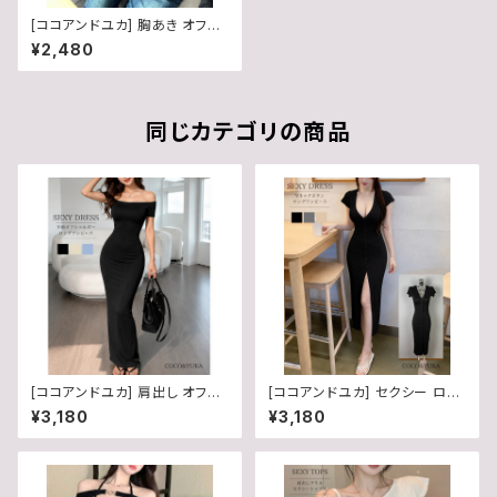
[ココアンドユカ] 胸あき オフシ
ョルダー セクシー タイト トップ
¥2,480
ス 長袖 肩出し ロング Tシャツ
クロップド ショート 丈 レディー
ス おしゃれ B0GMVRNL85
同じカテゴリの商品
[ココアンドユカ] 肩出し オフシ
[ココアンドユカ] セクシー ロン
ョルダー セクシー ロング タイト
グ ワンピース タイト Vネック 半
¥3,180
¥3,180
マキシ ワンピース 半袖 ボディ
袖 胸あき カジュアル スリット
コン 夏 レディース