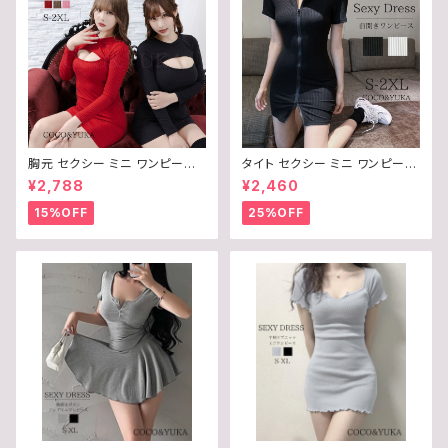
胸元 セクシー ミニ ワンピース
タイト セクシー ミニ ワンピース
タイト 胸 あき 開き ニット 長袖
胸元 ジップ 半袖 レディース 前
¥2,788
¥2,460
ボディコン / COCO&YUKA /
開き / COCO&YUKA / 黒 / 白
赤 / 黒 / 灰 / 薄茶 / 桃 / 茶 / レ
/ ブラック / ホワイト / S / M / L
15%OFF
25%OFF
ッド / ブラック / グレー / ベージ
/ B09679Z598
ュ / ピンク / ブラウン / 選べる
6Color / S / Ｍ / L / B0CL9X
23G6