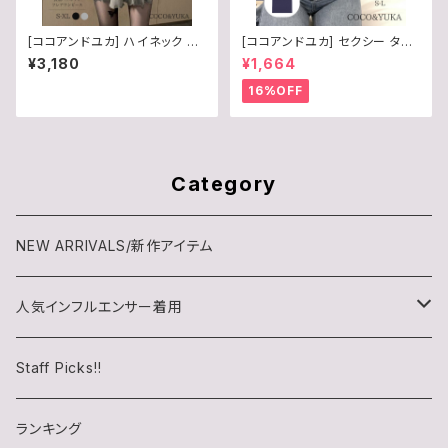
[ココアンドユカ] ハイネック タ
[ココアンドユカ] セクシー タイ
イト フレア ミニ ワンピース 長
ト ちびT Tシャツ トップス クロ
¥3,180
¥1,664
袖 セクシー かわいい ニット ミ
ップド丈 半袖 無地 ピタT カット
ニワンピ レディース フレアワン
ソー 着やせ へそ出し かわいい
16%OFF
ピース B0G321RZS8
レディース カジュアル ショート
丈 B0F7X1NFDQ
Category
NEW ARRIVALS/新作アイテム
人気インフルエンサー着用
チロル(chiroru)さん
Staff Picks!!
らいむたそさん
ランキング