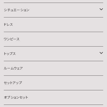
シチュエーション
キャバクラ
ドレス
クラブ・ラウンジ
ワンピース
スナック
トップス
デート・同伴・アフター
半袖
ルームウェア
ナイトクラブ
長袖
セットアップ
結婚式・二次会・フォーマル
ノースリーブ
オプションセット