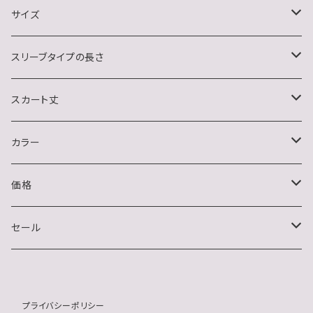
イベント(クリスマス・ハロウィン)
サイズ
おうちデート
S
スリーブタイプの長さ
M
ノースリーブ
スカート丈
L
半袖
ミニ
カラー
XL
長袖
ミディアム
ブラック系
価格
2XL
ハーフスリーブ
ロング
ホワイト系
〜1500円
セール
3/4スリーブ
グレー系
1501〜2000円
50%OFF〜
プライバシーポリシー
ベージュ系
2001〜2500円
40%OFF〜