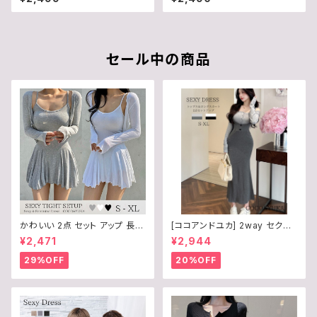
ースリーブ 長袖 トップス フロン
プ ノースリーブ ミニワンピ ハイ
トジップ クロップド 丈 ショート
ネック Vネック 胸元 チャック か
丈 パッド付き セクシー ジップ T
わいい 夏 白 黒 レディース B0
シャツ カットソー 春 夏 秋 レデ
H3KYBX3L
ィース B0H3KKZZ5Z
セール中の商品
かわいい 2点 セット アップ 長袖
[ココアンドユカ] 2way セクシ
カーディガン タイト ミニ ワンピ
ー ロング ワンピース 2点 上下
¥2,471
¥2,944
ース フレア スカート キャミソー
セット オフショルダー 長袖 トッ
ル ワンピ セクシー ルームウェア
プス ロング スカート ボディコン
29%OFF
20%OFF
/ COCO&YUKA / 黒 / 白 / 灰 /
サロペット ロング丈 リブ ニット
ブラック / ホワイト / グレー / M
きれいめ 上品 デート 普段着 春
/ B09WZZPH8W
秋 レディース B0F245H7NZ