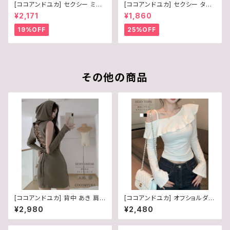
[ココアンドユカ] セクシー ミニ
[ココアンドユカ] セクシー タイ
ワンピース フレア 胸元 ボタン
ト Vネック 半袖 ミニ ワンピース
¥2,171
¥1,860
半袖 谷間 レディース リブ ニッ
リブ ニット フリル シンプル ボデ
ト 前開き シンプル かわいい ミ
ィコン オフショルダー 胸元 ミニ
19%OFF
25%OFF
ニワンピ 夏 B0FDFKWDVQ
ワンピ レディース B0F6Y3TQ
B9
その他の商品
[ココアンドユカ] 背中 あき 肩
[ココアンドユカ] オフショルダー
出し セクシー ミニ ワンピース
かわいい フリル 肩出し トップス
¥2,980
¥2,480
長袖 タイト ミニワンピ オープン
レディース 長袖 タイト カットソ
ショルダー Vネック フード 付き
ー スリット 袖 春 夏 秋 白 B0H
レディース B0G7NYBXDV
3KN45LN