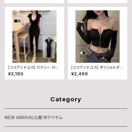
6
[ココアンドユカ] セクシー ロン
[ココアンドユカ] オフショルダー
グ ワンピース タイト Vネック 半
前開き チャック タイト 肩出し ノ
¥3,180
¥2,499
袖 胸あき カジュアル スリット
ースリーブ 長袖 トップス フロン
トジップ クロップド 丈 ショート
丈 パッド付き セクシー ジップ T
シャツ カットソー 春 夏 秋 レデ
ィース B0H3KKZZ5Z
Category
NEW ARRIVALS/新作アイテム