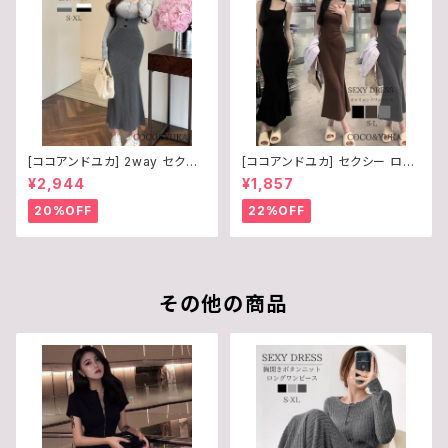
[ココアンドユカ] 2way セクシ
[ココアンドユカ] セクシー ロン
ー ロング ワンピース 2点 上下
グ ワンピース キャミワンピース
¥2,944
¥1,857
セット オフショルダー 長袖 トッ
タイト マーメイドライン Aライン
プス ロング スカート ボディコン
美シルエット キャミソール 夏 ワ
20%OFF
22%OFF
サロペット ロング丈 リブ ニット
ンピ レディース B0F8MKRDG
きれいめ 上品 デート 普段着 春
V
秋 レディース B0F245H7NZ
その他の商品