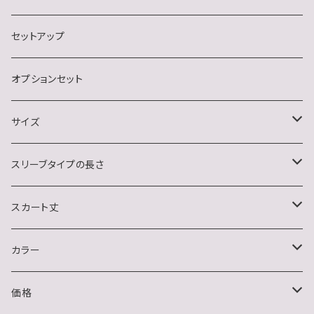
ナイトクラブ
長袖
セットアップ
結婚式・二次会・フォーマル
ノースリーブ
オプションセット
イベント(クリスマス・ハロウィン)
サイズ
おうちデート
S
スリーブタイプの長さ
M
ノースリーブ
スカート丈
L
半袖
ミニ
カラー
XL
長袖
ミディアム
ブラック系
価格