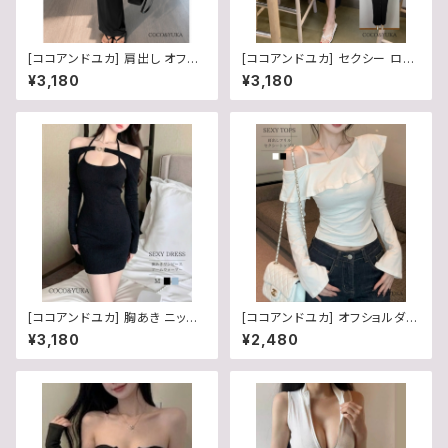
[ココアンドユカ] 肩出し オフシ
[ココアンドユカ] セクシー ロン
ョルダー セクシー ロング タイト
グ ワンピース タイト Vネック 半
¥3,180
¥3,180
マキシ ワンピース 半袖 ボディ
袖 胸あき カジュアル スリット
コン 夏 レディース
[ココアンドユカ] 胸あき ニット
[ココアンドユカ] オフショルダー
オフショルダー セクシー タイト
かわいい フリル 肩出し トップス
¥3,180
¥2,480
ミニ ワンピース 長袖 肩出し リ
レディース 長袖 タイト カットソ
ボン アームウォーマー セット セ
ー スリット 袖 春 夏 秋 白 B0H
ットアップ ミニワンピ レディース
3KN45LN
B0GMV6WWQM