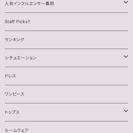
人気インフルエンサー着用
チロル(chiroru)さん
Staff Picks!!
らいむたそさん
ランキング
シチュエーション
キャバクラ
ドレス
クラブ・ラウンジ
ワンピース
スナック
トップス
デート・同伴・アフター
半袖
ルームウェア