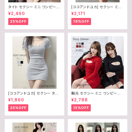
タイト セクシー ミニ ワンピース
[ココアンドユカ] セクシー ミニ
胸元 ジップ 半袖 レディース 前
ワンピース フレア 胸元 ボタン
¥2,460
¥2,171
開き / COCO&YUKA / 黒 / 白
半袖 谷間 レディース リブ ニッ
/ ブラック / ホワイト / S / M / L
ト 前開き シンプル かわいい ミ
25%OFF
19%OFF
/ B09679Z598
ニワンピ 夏 B0FDFKWDVQ
[ココアンドユカ] セクシー タイ
胸元 セクシー ミニ ワンピース
ト Vネック 半袖 ミニ ワンピース
タイト 胸 あき 開き ニット 長袖
¥1,860
¥2,788
リブ ニット フリル シンプル ボデ
ボディコン / COCO&YUKA /
ィコン オフショルダー 胸元 ミニ
赤 / 黒 / 灰 / 薄茶 / 桃 / 茶 / レ
25%OFF
15%OFF
ワンピ レディース B0F6Y3TQ
ッド / ブラック / グレー / ベージ
B9
ュ / ピンク / ブラウン / 選べる
6Color / S / Ｍ / L / B0CL9X
23G6