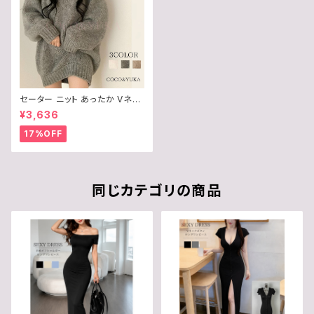
セーター ニット あったか Vネッ
ク 長袖 ロング スリーブ ミニ ワ
¥3,636
ンピース セクシー ゆったり か
わいい レディース 秋 冬 B0CM
17%OFF
63LMNK
同じカテゴリの商品