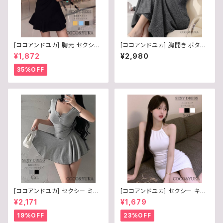
[ココアンドユカ] 胸元 セクシー
[ココアンドユカ] 胸開き ボタン
ミニワンピース フレアスカート
セクシー ニット ロング ワンピー
¥1,872
¥2,980
半袖 前開き チャック フロントジ
ス タイト 長袖 Aライン レディー
ップ 胸 あき フリル ミニワンピ
ス リブニット シンプル カジュア
35%OFF
レディース B0F1MCJKQJ
ル B0FXLTBS6G
[ココアンドユカ] セクシー ミニ
[ココアンドユカ] セクシー キャ
ワンピース フレア 胸元 ボタン
ミワンピース タイト ボディコン
¥2,171
¥1,679
半袖 谷間 レディース リブ ニッ
ミニ ワンピース ギャザー 夏 背
ト 前開き シンプル かわいい ミ
中 あき ホルターネック ワンピ
19%OFF
23%OFF
ニワンピ 夏 B0FDFKWDVQ
ミニ丈 レディース B0F8B9D31