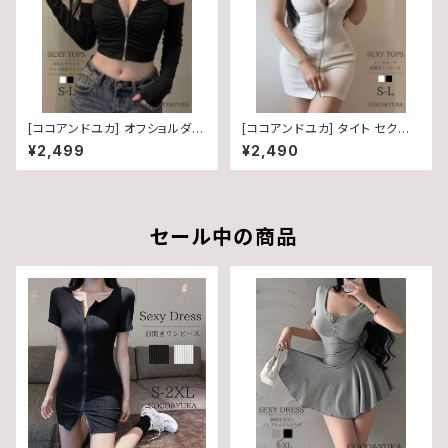
[ココアンドユカ] オフショルダー
[ココアンドユカ] タイト セクシ
前開き チャック タイト 肩出し ノ
ー ミニ ワンピース 前開き ジッ
¥2,499
¥2,490
ースリーブ 長袖 トップス フロン
プ ノースリーブ ミニワンピ ハイ
トジップ クロップド 丈 ショート
ネック Vネック 胸元 チャック か
丈 パッド付き セクシー ジップ T
わいい 夏 白 黒 レディース B0
シャツ カットソー 春 夏 秋 レデ
H3KYBX3L
ィース B0H3KKZZ5Z
セール中の商品